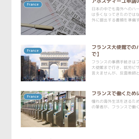
アポスティーユ申請
France
日本の中でも海外へのハ
は多くなってきたのでは
外に提出する書類を準備
フランス大使館での
France
で】
フランスの事務手続きは
大使館まで行き、就労ビ
言えませんが、反面教師
フランスで働くため
France
憧れの海外生活を送るた
の筆者が、フランスで働く