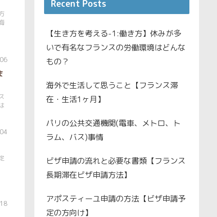
Recent Posts
方
海
【生き方を考える-1:働き方】休みが多
いで有名なフランスの労働環境はどんな
.06
もの？
ま
海外で生活して思うこと【フランス滞
ス
在・生活1ヶ月】
は
パリの公共交通機関(電車、メトロ、ト
.04
ラム、バス)事情
定
ビザ申請の流れと必要な書類【フランス
長期滞在ビザ申請方法】
アポスティーユ申請の方法【ビザ申請予
.18
定の方向け】