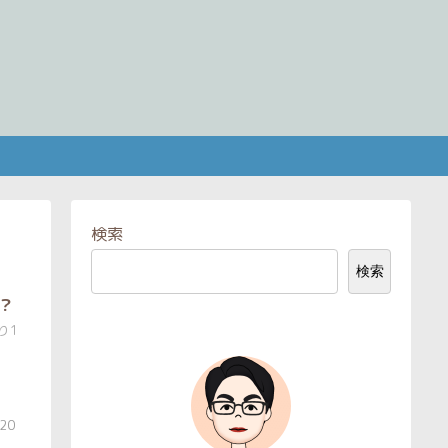
検索
検索
？
り1
.20