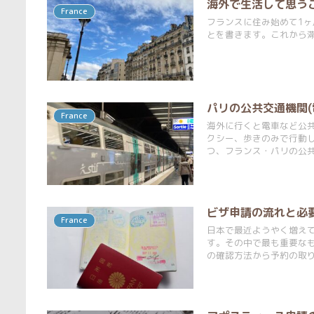
海外で生活して思う
France
フランスに住み始めて1
とを書きます。これから
パリの公共交通機関(
France
海外に行くと電車など公
クシー、歩きのみで行動
つ、フランス・パリの公
ビザ申請の流れと必
France
日本で最近ようやく増え
す。その中で最も重要な
の確認方法から予約の取