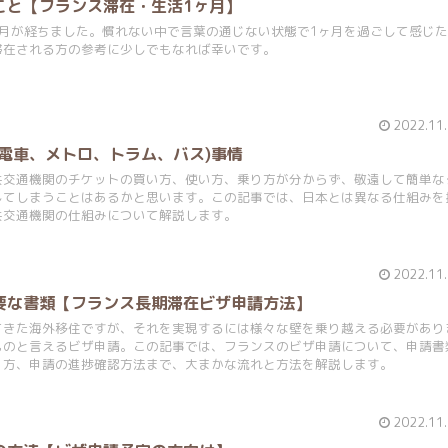
こと【フランス滞在・生活1ヶ月】
ヶ月が経ちました。慣れない中で言葉の通じない状態で1ヶ月を過ごして感じた
滞在される方の参考に少しでもなれば幸いです。
2022.11
電車、メトロ、トラム、バス)事情
共交通機関のチケットの買い方、使い方、乗り方が分からず、敬遠して簡単な
してしまうことはあるかと思います。この記事では、日本とは異なる仕組みを
共交通機関の仕組みについて解説します。
2022.11
要な書類【フランス長期滞在ビザ申請方法】
てきた海外移住ですが、それを実現するには様々な壁を乗り越える必要があり
ものと言えるビザ申請。この記事では、フランスのビザ申請について、申請書
り方、申請の進捗確認方法まで、大まかな流れと方法を解説します。
2022.11