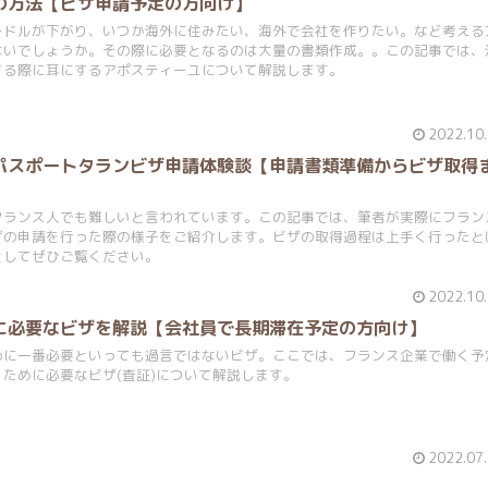
の方法【ビザ申請予定の方向け】
ードルが下がり、いつか海外に住みたい、海外で会社を作りたい。など考える
ないでしょうか。その際に必要となるのは大量の書類作成。。この記事では、
する際に耳にするアポスティーユについて解説します。
2022.10
パスポートタランビザ申請体験談【申請書類準備からビザ取得
フランス人でも難しいと言われています。この記事では、筆者が実際にフラン
ザの申請を行った際の様子をご紹介します。ビザの取得過程は上手く行ったと
としてぜひご覧ください。
2022.10
に必要なビザを解説【会社員で長期滞在予定の方向け】
めに一番必要といっても過言ではないビザ。ここでは、フランス企業で働く予
ために必要なビザ(査証)について解説します。
2022.07