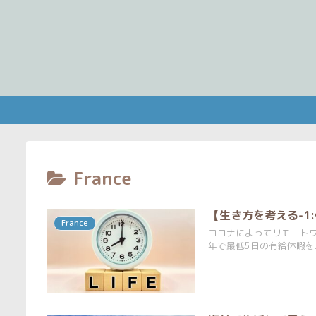
France
【生き方を考える-
France
コロナによってリモート
年で最低5日の有給休暇を..