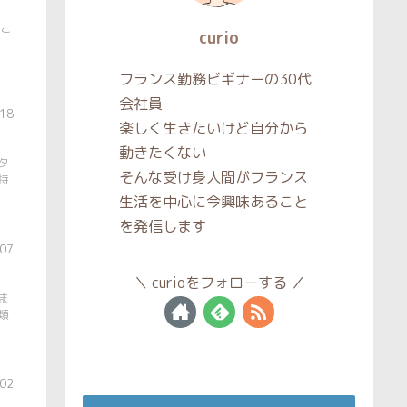
こ
curio
フランス勤務ビギナーの30代
会社員
.18
楽しく生きたいけど自分から
動きたくない
タ
そんな受け身人間がフランス
持
生活を中心に今興味あること
を発信します
.07
curioをフォローする
ま
類
.02